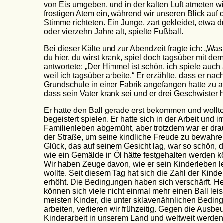
von Eis umgeben, und in der kalten Luft atmeten w
frostigen Atem ein, während wir unseren Blick auf 
Stimme richteten. Ein Junge, zart gekleidet, etwa 
oder vierzehn Jahre alt, spielte Fußball.
Bei dieser Kälte und zur Abendzeit fragte ich: „Wa
du hier, du wirst krank, spiel doch tagsüber mit dem
antwortete: „Der Himmel ist schön, ich spiele auch
weil ich tagsüber arbeite.“ Er erzählte, dass er nac
Grundschule in einer Fabrik angefangen hatte zu a
dass sein Vater krank sei und er drei Geschwister 
Er hatte den Ball gerade erst bekommen und wollt
begeistert spielen. Er hatte sich in der Arbeit und i
Familienleben abgemüht, aber trotzdem war er dra
der Straße, um seine kindliche Freude zu bewahre
Glück, das auf seinem Gesicht lag, war so schön, 
wie ein Gemälde in Öl hätte festgehalten werden 
Wir haben Zeuge davon, wie er sein Kinderleben 
wollte. Seit diesem Tag hat sich die Zahl der Kinde
erhöht. Die Bedingungen haben sich verschärft. H
können sich viele nicht einmal mehr einen Ball leis
meisten Kinder, die unter sklavenähnlichen Bedin
arbeiten, verlieren wir frühzeitig. Gegen die Ausbe
Kinderarbeit in unserem Land und weltweit werden