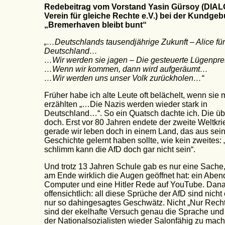
Redebeitrag vom Vorstand Yasin Gürsoy (DIAL
Verein für gleiche Rechte e.V.) bei der Kundge
„Bremerhaven bleibt bunt“
„…Deutschlands tausendjährige Zukunft – Alice für
Deutschland…
…Wir werden sie jagen – Die gesteuerte Lügenp
…Wenn wir kommen, dann wird aufgeräumt…
…Wir werden uns unser Volk zurückholen…“
Früher habe ich alte Leute oft belächelt, wenn sie 
erzählten „…Die Nazis werden wieder stark in
Deutschland…“. So ein Quatsch dachte ich. Die üb
doch. Erst vor 80 Jahren endete der zweite Weltkr
gerade wir leben doch in einem Land, das aus sei
Geschichte gelernt haben sollte, wie kein zweites:
schlimm kann die AfD doch gar nicht sein“.
Und trotz 13 Jahren Schule gab es nur eine Sache,
am Ende wirklich die Augen geöffnet hat: ein Abe
Computer und eine Hitler Rede auf YouTube. Dan
offensichtlich: all diese Sprüche der AfD sind nicht
nur so dahingesagtes Geschwätz. Nicht „Nur Recht
sind der ekelhafte Versuch genau die Sprache und 
der Nationalsozialisten wieder Salonfähig zu mach