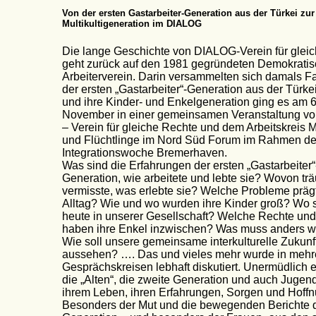
Von der ersten Gastarbeiter-Generation aus der Türkei zur
Multikultigeneration im DIALOG
Die lange Geschichte von DIALOG-Verein für glei
geht zurück auf den 1981 gegründeten Demokrati
Arbeiterverein. Darin versammelten sich damals F
der ersten „Gastarbeiter“-Generation aus der Türke
und ihre Kinder- und Enkelgeneration ging es am 6
November in einer gemeinsamen Veranstaltung v
– Verein für gleiche Rechte und dem Arbeitskreis M
und Flüchtlinge im Nord Süd Forum im Rahmen de
Integrationswoche Bremerhaven.
Was sind die Erfahrungen der ersten „Gastarbeiter“
Generation, wie arbeitete und lebte sie? Wovon tr
vermisste, was erlebte sie? Welche Probleme präg
Alltag? Wie und wo wurden ihre Kinder groß? Wo 
heute in unserer Gesellschaft? Welche Rechte u
haben ihre Enkel inzwischen? Was muss anders 
Wie soll unsere gemeinsame interkulturelle Zukunf
aussehen? …. Das und vieles mehr wurde in mehr
Gesprächskreisen lebhaft diskutiert. Unermüdlich 
die „Alten“, die zweite Generation und auch Jugen
ihrem Leben, ihren Erfahrungen, Sorgen und Hoff
Besonders der Mut und die bewegenden Berichte d