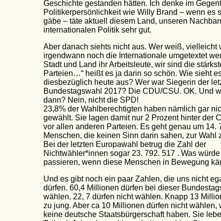
Geschichte gestanden hätten. Ich denke im Gegente
Politikerpersönlichkeit wie Willy Brand – wenn es 
gäbe – täte aktuell diesem Land, unseren Nachbar
internationalen Politik sehr gut.
Aber danach siehts nicht aus. Wer weiß, vielleicht 
irgendwann noch die Internationale umgetextet wer
Stadt und Land ihr Arbeitsleute, wir sind die stärkst
Parteien…“ heißt es ja darin so schön. Wie sieht e
diesbezüglich heute aus? Wer war Siegerin der let
Bundestagswahl 2017? Die CDU/CSU. OK. Und w
dann? Nein, nicht die SPD!
23,8% der Wahlberechtigten haben nämlich gar nic
gewählt. Sie lagen damit nur 2 Prozent hinter der
vor allen anderen Parteien. Es geht genau um 14. 
Menschen, die keinen Sinn darin sahen, zur Wahl 
Bei der letzten Europawahl betrug die Zahl der
Nichtwähler*innen sogar 23. 792. 517 . Was würde
passieren, wenn diese Menschen in Bewegung k
Und es gibt noch ein paar Zahlen, die uns nicht eg
dürfen. 60,4 Millionen dürfen bei dieser Bundesta
wählen. 22, 7 dürfen nicht wählen. Knapp 13 Milli
zu jung. Aber ca 10 Millionen dürfen nicht wählen, 
keine deutsche Staatsbürgerschaft haben. Sie leb