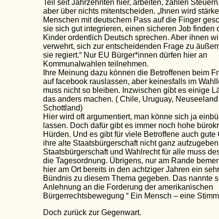
Teil seit Jahrzehnten hier, arbeiten, zahlen Steuern
aber über nichts mitentscheiden. „Ihnen wird stärke
Menschen mit deutschem Pass auf die Finger gesc
sie sich gut integrieren, einen sicheren Job finden 
Kinder ordentlich Deutsch sprechen. Aber ihnen wi
verwehrt, sich zur entscheidenden Frage zu äuße
sie regiert.“ Nur EU Bürger*innen dürfen hier an
Kommunalwahlen teilnehmen.
Ihre Meinung dazu können die Betroffenen beim Fr
auf facebook rauslassen, aber keinesfalls im Wahl
muss nicht so bleiben. Inzwischen gibt es einige L
das anders machen. ( Chile, Uruguay, Neuseeland
Schottland)
Hier wird oft argumentiert, man könne sich ja einb
lassen. Doch dafür gibt es immer noch hohe bürokr
Hürden. Und es gibt für viele Betroffene auch gute
ihre alte Staatsbürgerschaft nicht ganz aufzugeben
Staatsbürgerschaft und Wahlrecht für alle muss de
die Tagesordnung. Übrigens, nur am Rande bemerk
hier am Ort bereits in den achtziger Jahren ein sehr
Bündnis zu diesem Thema gegeben. Das nannte si
Anlehnung an die Forderung der amerikanischen
Bürgerrechtsbewegung “ Ein Mensch – eine Stimm
Doch zurück zur Gegenwart.