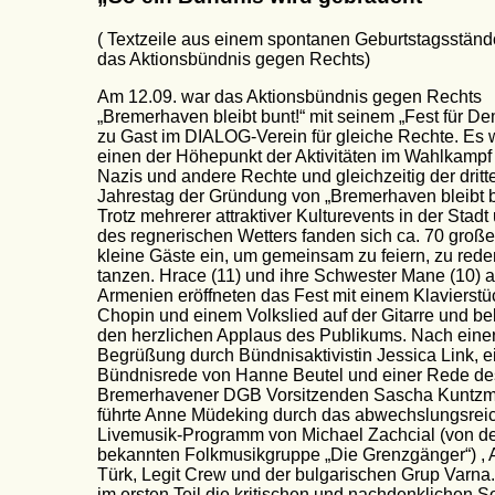
( Textzeile aus einem spontanen Geburtstagsständ
das Aktionsbündnis gegen Rechts)
Am 12.09. war das Aktionsbündnis gegen Rechts
„Bremerhaven bleibt bunt!“ mit seinem „Fest für De
zu Gast im DIALOG-Verein für gleiche Rechte. Es
einen der Höhepunkt der Aktivitäten im Wahlkamp
Nazis und andere Rechte und gleichzeitig der dritt
Jahrestag der Gründung von „Bremerhaven bleibt b
Trotz mehrerer attraktiver Kulturevents in der Stadt 
des regnerischen Wetters fanden sich ca. 70 groß
kleine Gäste ein, um gemeinsam zu feiern, zu red
tanzen. Hrace (11) und ihre Schwester Mane (10) 
Armenien eröffneten das Fest mit einem Klavierstü
Chopin und einem Volkslied auf der Gitarre und 
den herzlichen Applaus des Publikums. Nach eine
Begrüßung durch Bündnisaktivistin Jessica Link, e
Bündnisrede von Hanne Beutel und einer Rede d
Bremerhavener DGB Vorsitzenden Sascha Kuntz
führte Anne Müdeking durch das abwechslungsrei
Livemusik-Programm von Michael Zachcial (von d
bekannten Folkmusikgruppe „Die Grenzgänger“) ,
Türk, Legit Crew und der bulgarischen Grup Varn
im ersten Teil die kritischen und nachdenklichen 