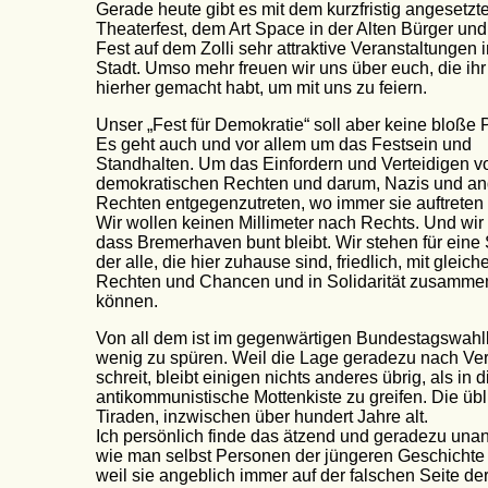
Gerade heute gibt es mit dem kurzfristig angesetzt
Theaterfest, dem Art Space in der Alten Bürger un
Fest auf dem Zolli sehr attraktive Veranstaltungen i
Stadt. Umso mehr freuen wir uns über euch, die ih
hierher gemacht habt, um mit uns zu feiern.
Unser „Fest für Demokratie“ soll aber keine bloße P
Es geht auch und vor allem um das Festsein und
Standhalten. Um das Einfordern und Verteidigen v
demokratischen Rechten und darum, Nazis und a
Rechten entgegenzutreten, wo immer sie auftreten 
Wir wollen keinen Millimeter nach Rechts. Und wir
dass Bremerhaven bunt bleibt. Wir stehen für eine S
der alle, die hier zuhause sind, friedlich, mit gleich
Rechten und Chancen und in Solidarität zusamme
können.
Von all dem ist im gegenwärtigen Bundestagswah
wenig zu spüren. Weil die Lage geradezu nach V
schreit, bleibt einigen nichts anderes übrig, als in d
antikommunistische Mottenkiste zu greifen. Die üb
Tiraden, inzwischen über hundert Jahre alt.
Ich persönlich finde das ätzend und geradezu unan
wie man selbst Personen der jüngeren Geschichte b
weil sie angeblich immer auf der falschen Seite de